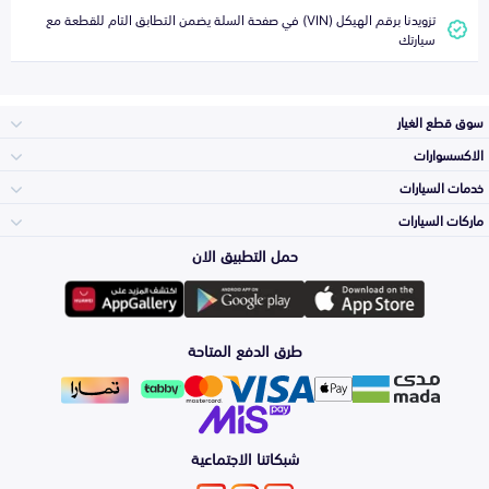
تزويدنا برقم الهيكل (VIN) في صفحة السلة يضمن التطابق التام للقطعة مع
سيارتك
سوق قطع الغيار
الاكسسوارات
الصدامات و الشبوك
خدمات السيارات
والواجهة
الاكسسوارات
ماركات السيارات
الأكثر مبيعاً
حمل التطبيق الان
المكائن، القيرات
تويوتا
وملحقاتها
لوازم الرحلات
صيانة
طرق الدفع المتاحة
الشمعات
هيونداي
والاصطبات (الاضاءة)
اكسسوارات العناية
التلميع والعناية
الفرامل والأقمشة
شبكاتنا الاجتماعية
كيا
الزيوت و السوائل