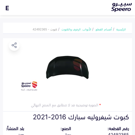
E
الرئيسية
أقسام القطع
الأبواب، الرفرف والكبوت
كبوت - 42492365
*
الصورة توضيحية قد لا تتطابق مع المنتج النهائي
كبوت شيفروليه سبارك 2016-2021
رقم القطعة:
الصنع:
بلد المنشأ:
42492365
بديل
صيني