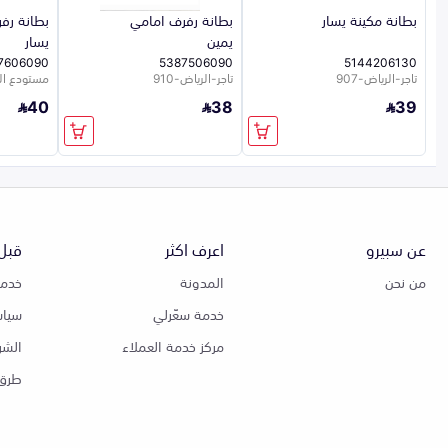
بطانة مكينة يسار
بطانة رفرف امامي
بطانة رف
يمين
يسار
7606090
5387506090
5144206130
تاجر-الرياض-907
تاجر-الرياض-910
مستودع الشر
40
38
39
عن سبيرو
اعرف اكثر
قبل 
من نحن
المدونة
خدمة
خدمة سعّرلي
سياس
مركز خدمة العملاء
الشر
طرق 