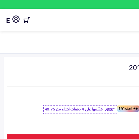
E
قسّمها على 4 دفعات ابتداء من
9.75