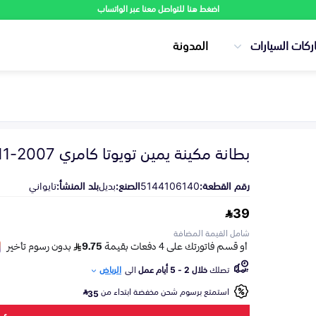
اضغط هنا للتواصل معنا عبر الواتساب
ركات السيارات
المدونة
بطانة مكينة يمين تويوتا كامري 2007-2011
رقم القطعة:
5144106140
الصنع:
بديل
بلد المنشأ:
تايواني
39
شامل القيمة المضافة
تصلك
خلال 2 - 5 أيام عمل
الى
الرياض
استمتع برسوم شحن مخفضة ابتداء من
35