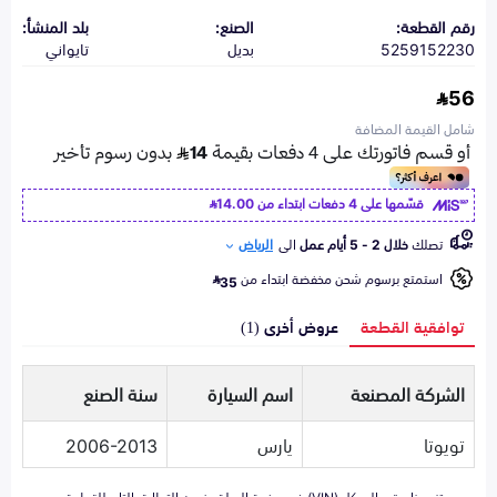
رقم القطعة:
الصنع:
بلد المنشأ:
5259152230
بديل
تايواني
56
شامل القيمة المضافة
قسّمها على 4 دفعات ابتداء من
14.00
تصلك
خلال 2 - 5 أيام عمل
الى
الرياض
استمتع برسوم شحن مخفضة ابتداء من
35
توافقية القطعة
عروض أخرى (1)
الشركة المصنعة
اسم السيارة
سنة الصنع
تويوتا
يارس
2006-2013
تزويدنا برقم الهيكل (VIN) في صفحة السلة يضمن التطابق التام للقطعة مع