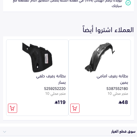
سيارتك
العملاء اشتروا أيضاً
بطانة رفرف امامي
بطانة رفرف خلفي
يمين
يسار
5259252220
5387552180
متجر محلي 10
متجر محلي 10
119
48
سوق قطع الغيار