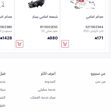
صدام امامي
شمعة امامي يسار
صدام ام
190Z980
8115002E50
521190Z944
تاجر-الرياض-910
متجر محلي 10
مستودع الشر
1428
980
171
عن سبيرو
اعرف اكثر
قبل 
من نحن
المدونة
خدمة
خدمة سعّرلي
سياس
مركز خدمة العملاء
الشر
طرق 