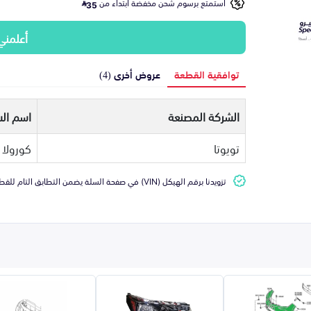
استمتع برسوم شحن مخفضة ابتداء من
35
أعلمني
توافقية القطعة
عروض أخرى (4)
الشركة المصنعة
اسم الس
تويوتا
كورولا
تزويدنا برقم الهيكل (VIN) في صفحة السلة يضمن التطابق التام للقطعة مع سيارتك