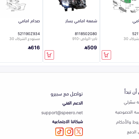
امي
شمعة امامي يسار
صدام امامي
521190Z934
8118502G80
521
كاء 30
تاجر-الرياض-910
مستودع الشركاء 30
616
509
أن تبدأ
تواصل مع سبيرو
 سعّرلي
الدعم الفني
ة الخصوصية
support@speero.net
شبكاتنا الاجتماعية
وط والأحكام
الدفع