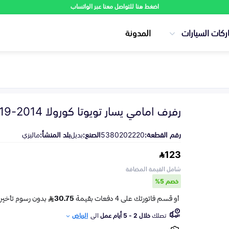
اضغط هنا للتواصل معنا عبر الواتساب
ركات السيارات
المدونة
رفرف امامي يسار تويوتا كورولا 2014-2019
رقم القطعة:
5380202220
الصنع:
بديل
بلد المنشأ:
ماليزي
123
شامل القيمة المضافة
خصم 5%
تصلك
خلال 2 - 5 أيام عمل
الى
الرياض