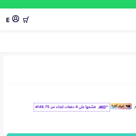
E
قسّمها على 4 دفعات ابتداء من
148.75