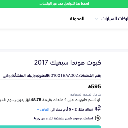
اضغط هنا للتواصل معنا عبر الواتساب
ركات السيارات
المدونة
كبوت هوندا سيفيك 2017
رقم القطعة:
60100TBAA00ZZ
الصنع:
بديل
بلد المنشأ:
تايواني
595
شامل القيمة المضافة
تصلك
خلال 2 - 5 أيام عمل
الى
الرياض
استمتع برسوم شحن مخفضة ابتداء من
35