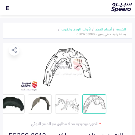
E
الرئيسية
أقسام القطع
الأبواب، الرفرف والكبوت
بطانة رفرف خلفي يمين - 6563733060
*
الصورة توضيحية قد لا تتطابق مع المنتج النهائي
بطانة رفرف خلفي يمين لكزس ES350 2013-