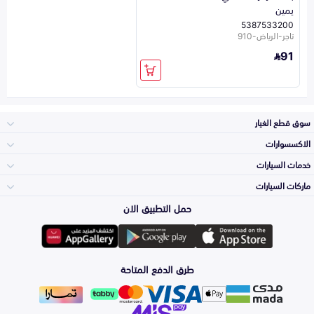
يمين
5387533200
تاجر-الرياض-910
91
سوق قطع الغيار
الاكسسوارات
الصدامات و الشبوك
خدمات السيارات
والواجهة
الاكسسوارات
ماركات السيارات
الأكثر مبيعاً
حمل التطبيق الان
المكائن، القيرات
Toyota
وملحقاتها
لوازم الرحلات
صيانة
طرق الدفع المتاحة
الشمعات
Hyundai
والاصطبات (الاضاءة)
اكسسوارات العناية