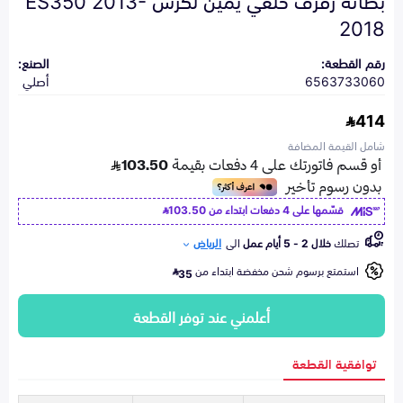
2018
رقم القطعة:
الصنع:
6563733060
أصلي
414
شامل القيمة المضافة
قسّمها على 4 دفعات ابتداء من
103.50
تصلك
خلال 2 - 5 أيام عمل
الى
الرياض
استمتع برسوم شحن مخفضة ابتداء من
35
أعلمني عند توفر القطعة
توافقية القطعة