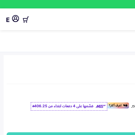
E
قسّمها على 4 دفعات ابتداء من
406.25