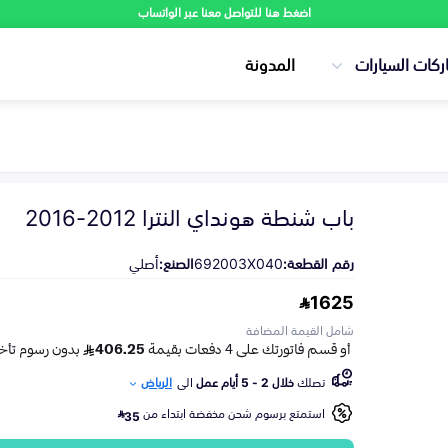
اضغط هنا للتواصل معنا عبر الواتساب
ركات السيارات
المدونة
باب شنطة هونداي النترا 2012-2016
رقم القطعة:
692003X040
الصنع:
أصلي
1625
شامل القيمة المضافة
تصلك
خلال 2 - 5 أيام عمل
الى
الرياض
استمتع برسوم شحن مخفضة ابتداء من
35