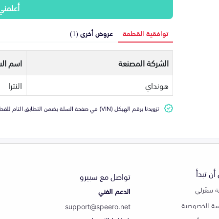
أعلمني
توافقية القطعة
عروض أخرى (1)
الشركة المصنعة
اسم الس
هونداي
النترا
تزويدنا برقم الهيكل (VIN) في صفحة السلة يضمن التطابق التام للقطعة مع سيارتك
أن تبدأ
تواصل مع سبيرو
 سعّرلي
الدعم الفني
ة الخصوصية
support@speero.net