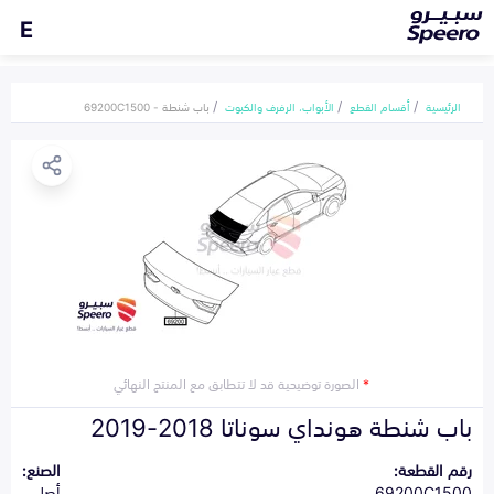
E
الرئيسية
أقسام القطع
الأبواب، الرفرف والكبوت
باب شنطة - 69200C1500
*
الصورة توضيحية قد لا تتطابق مع المنتج النهائي
باب شنطة هونداي سوناتا 2018-2019
رقم القطعة:
الصنع:
69200C1500
أصلي