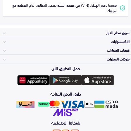
تزويدنا برقم الهيكل (VIN) في صفحة السلة يضمن التطابق التام للقطعة مع
سيارتك
سوق قطع الغيار
الاكسسوارات
الصدامات و الشبوك
خدمات السيارات
والواجهة
الاكسسوارات
ماركات السيارات
الأكثر مبيعاً
حمل التطبيق الان
المكائن، القيرات
Toyota
وملحقاتها
لوازم الرحلات
صيانة
طرق الدفع المتاحة
الشمعات
Hyundai
والاصطبات (الاضاءة)
اكسسوارات العناية
التلميع والعناية
الفرامل والأقمشة
شبكاتنا الاجتماعية
Kia
الزيوت و السوائل