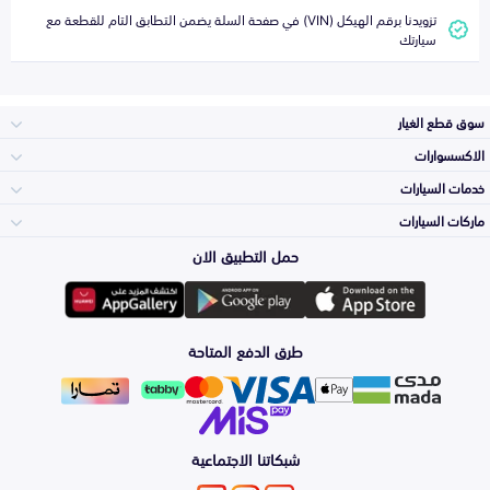
تزويدنا برقم الهيكل (VIN) في صفحة السلة يضمن التطابق التام للقطعة مع
سيارتك
سوق قطع الغيار
الاكسسوارات
الصدامات و الشبوك
خدمات السيارات
والواجهة
الاكسسوارات
ماركات السيارات
الأكثر مبيعاً
حمل التطبيق الان
المكائن، القيرات
تويوتا
وملحقاتها
لوازم الرحلات
صيانة
طرق الدفع المتاحة
الشمعات
هيونداي
والاصطبات (الاضاءة)
اكسسوارات العناية
التلميع والعناية
الفرامل والأقمشة
شبكاتنا الاجتماعية
كيا
الزيوت و السوائل