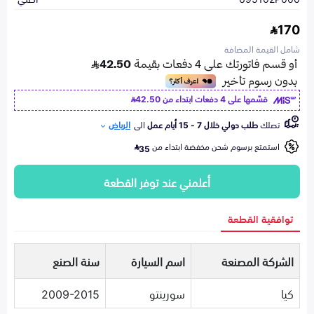
170
شامل القيمة المضافة
قسّمها على 4 دفعات ابتداء من
42.50
تصلك
طلب دولي خلال 7 - 15 أيام عمل
الى
الرياض
استمتع برسوم شحن مخفضة ابتداء من
35
أعلمني عند توفر القطعة
توافقية القطعة
الشركة المصنعة
اسم السيارة
سنة الصنع
كيا
سورينتو
2009-2015