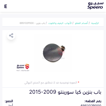
E
الرئيسية
أقسام القطع
الأبواب، الرفرف والكبوت
باب بنزين - 695102P000
*
الصورة توضيحية قد لا تتطابق مع المنتج النهائي
باب بنزين كيا سورينتو 2009-2015
رقم القطعة:
الصنع:
695102P000
أصلي