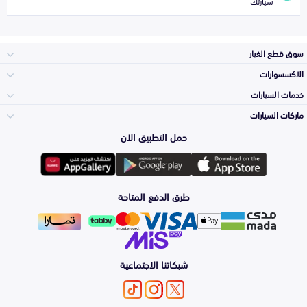
سيارتك
سوق قطع الغيار
الاكسسوارات
الصدامات و الشبوك
خدمات السيارات
والواجهة
الاكسسوارات
ماركات السيارات
الأكثر مبيعاً
حمل التطبيق الان
المكائن، القيرات
تويوتا
وملحقاتها
لوازم الرحلات
صيانة
طرق الدفع المتاحة
الشمعات
هيونداي
والاصطبات (الاضاءة)
اكسسوارات العناية
التلميع والعناية
الفرامل والأقمشة
شبكاتنا الاجتماعية
كيا
الزيوت و السوائل
اصلاح الطلاء
والصدمات