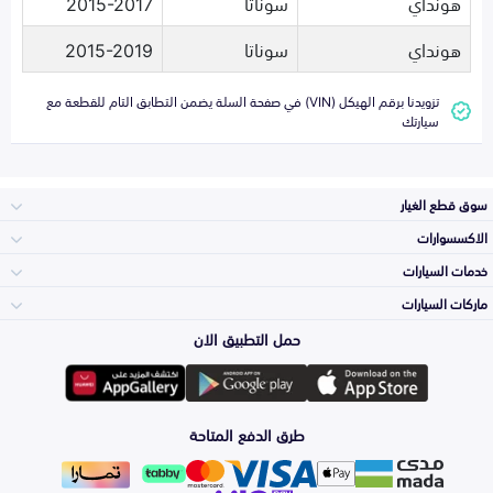
هونداي
سوناتا
2015-2017
هونداي
سوناتا
2015-2019
تزويدنا برقم الهيكل (VIN) في صفحة السلة يضمن التطابق التام للقطعة مع
سيارتك
سوق قطع الغيار
الاكسسوارات
الصدامات و الشبوك
خدمات السيارات
والواجهة
الاكسسوارات
ماركات السيارات
الأكثر مبيعاً
حمل التطبيق الان
المكائن، القيرات
تويوتا
وملحقاتها
لوازم الرحلات
صيانة
طرق الدفع المتاحة
الشمعات
هيونداي
والاصطبات (الاضاءة)
اكسسوارات العناية