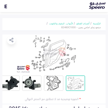
E
الرئيسية
أقسام القطع
الأبواب، الرفرف والكبوت
دينمو زجاج امامي يمين - 82460C1000
*
الصورة توضيحية قد لا تتطابق مع المنتج النهائي
دينمو زجاج امامي يمين هونداي سوناتا 2015-