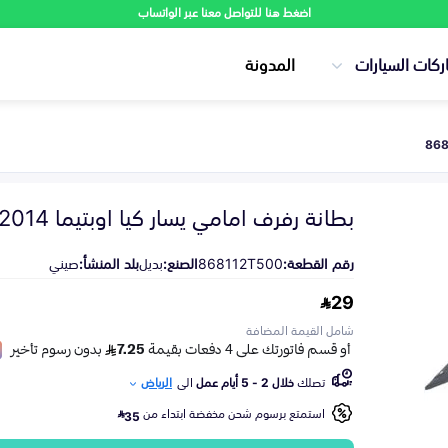
اضغط هنا للتواصل معنا عبر الواتساب
ركات السيارات
المدونة
بطانة رفرف امامي يسار كيا اوبتيما 2014-2015
رقم القطعة:
868112T500
الصنع:
بديل
بلد المنشأ:
صيني
29
شامل القيمة المضافة
تصلك
خلال 2 - 5 أيام عمل
الى
الرياض
استمتع برسوم شحن مخفضة ابتداء من
35