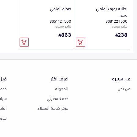
بطانة رفرف امامي
صدام امامي
يمين
865112T500
868122T500
متجر سبيرو
متجر سبيرو
863
238
عن سبيرو
اعرف اكثر
قبل 
من نحن
المدونة
خدمة
خدمة سعّرلي
سياس
مركز خدمة العملاء
الشر
طرق 