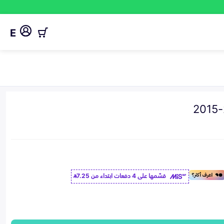
E
قسّمها على 4 دفعات ابتداء من
7.25