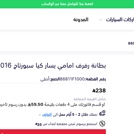
اضغط هنا للتواصل معنا عبر الواتساب
ركات السيارات
المدونة
بطانة رفرف امامي يسار كيا سبورتاج 2016-2018
رقم القطعة:
86811F1000
الصنع:
أصلي
238
شامل القيمة المضافة
تصلك
خلال 2 - 5 أيام عمل
الى
الرياض
استمتع برسوم شحن مخفضة ابتداء من
35