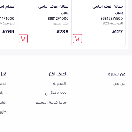
بطانة رفرف امامي
بطانة رفرف امامي
صدام ام
يمين
يمين
11F1000
86812F1000
868123W500
تاجر-جدة-923
متجر سبيرو
تاجر-جدة-923
769
238
127
عن سبيرو
اعرف اكثر
قبل 
من نحن
المدونة
خدمة
خدمة سعّرلي
سياس
مركز خدمة العملاء
الشر
طرق 