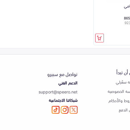
امي
865
أن تبدأ
تواصل مع سبيرو
 سعّرلي
الدعم الفني
ة الخصوصية
support@speero.net
شبكاتنا الاجتماعية
وط والأحكام
الدفع