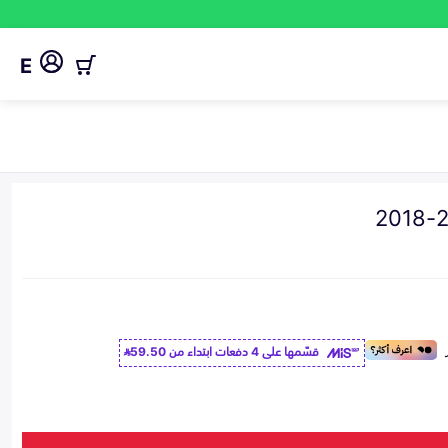
E
قسّمها على 4 دفعات ابتداء من
59.50