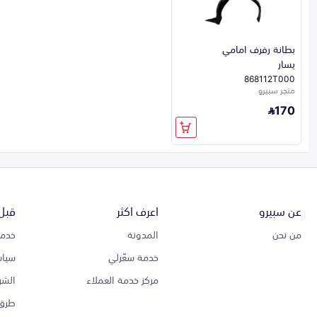
بطانة رفرف امامي
يسار
868112T000
متجر سبيرو
170
عن سبيرو
اعرف اكثر
قبل 
من نحن
المدونة
خدمة
خدمة سعّرلي
سياس
مركز خدمة العملاء
الشر
طرق 