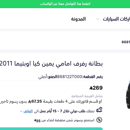
اضغط هنا للتواصل معنا عبر الواتساب
ركات السيارات
المدونة
بطانة رفرف امامي يمين كيا اوبتيما 2011-2013
رقم القطعة:
868122T000
الصنع:
أصلي
269
شامل القيمة المضافة
تصلك
طلب دولي خلال 7 - 15 أيام عمل
الى
الرياض
استمتع برسوم شحن مخفضة ابتداء من
35