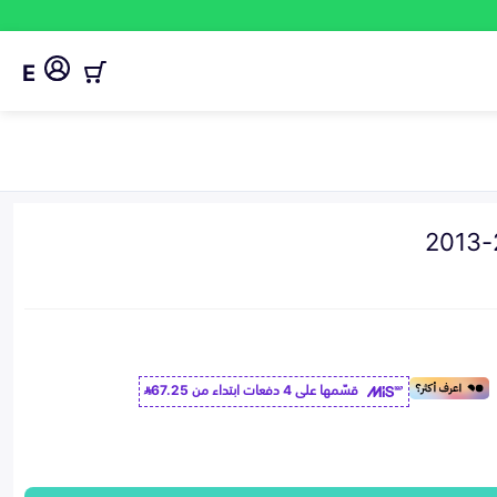
E
قسّمها على 4 دفعات ابتداء من
67.25