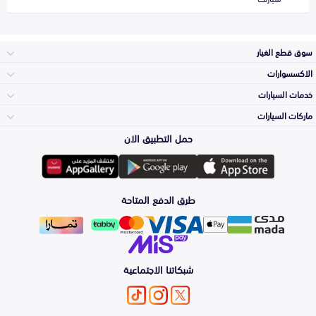
سوق قطع الغيار
الاكسسوارات
الصدامات و الشبوك
خدمات السيارات
والواجهة
الاكسسوارات
ماركات السيارات
الأكثر مبيعاً
حمل التطبيق الان
المكائن، القيرات
تويوتا
وملحقاتها
لوازم الرحلات
صيانة
طرق الدفع المتاحة
الشمعات
هيونداي
والاصطبات (الاضاءة)
اكسسوارات العناية
التلميع والعناية
الفرامل والأقمشة
شبكاتنا الاجتماعية
كيا
الزيوت و السوائل
حماية مقدمة السيارة
الأبواب، الرفرف