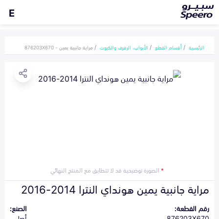
E
الرئيسية
أقسام القطع
الأبواب، الرفرف والكبوت
مراية جانبية يمين - 876203X670
*
الصورة توضيحية قد لا تتطابق مع المنتج النهائي
مراية جانبية يمين هونداي النترا 2014-2016
رقم القطعة:
الصنع:
876203X670
أصلي