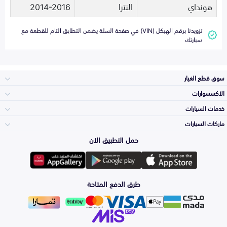
هونداي
النترا
2014-2016
تزويدنا برقم الهيكل (VIN) في صفحة السلة يضمن التطابق التام للقطعة مع
سيارتك
سوق قطع الغيار
الاكسسوارات
الصدامات و الشبوك
خدمات السيارات
والواجهة
الاكسسوارات
ماركات السيارات
الأكثر مبيعاً
حمل التطبيق الان
المكائن، القيرات
تويوتا
وملحقاتها
لوازم الرحلات
صيانة
طرق الدفع المتاحة
الشمعات
هيونداي
والاصطبات (الاضاءة)
اكسسوارات العناية
التلميع والعناية