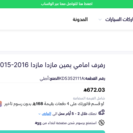
اضغط هنا للتواصل معنا عبر الواتساب
ركات السيارات
المدونة
رفرف امامي يمين مازدا مازدا CX-5 2015-2016
رقم القطعة:
KD5352111A
الصنع:
أصلي
672.03
شامل القيمة المضافة
تصلك
خلال 2 - 5 أيام عمل
الى
الرياض
استمتع برسوم شحن مخفضة ابتداء من
35