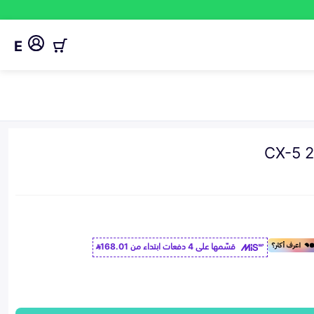
E
قسّمها على 4 دفعات ابتداء من
168.01