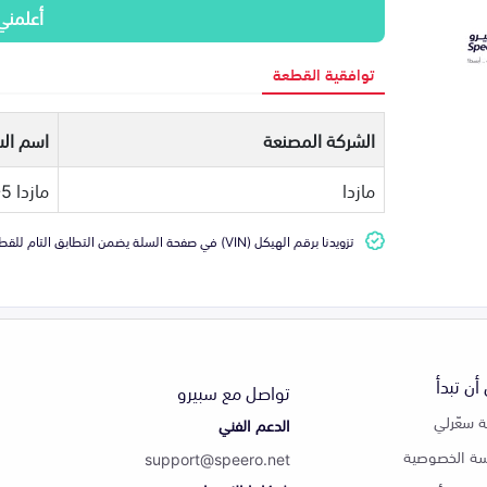
أعلمني
توافقية القطعة
الشركة المصنعة
اسم الس
مازدا
مازدا CX-5
تزويدنا برقم الهيكل (VIN) في صفحة السلة يضمن التطابق التام للقطعة مع سيارتك
أن تبدأ
تواصل مع سبيرو
 سعّرلي
الدعم الفني
ة الخصوصية
support@speero.net