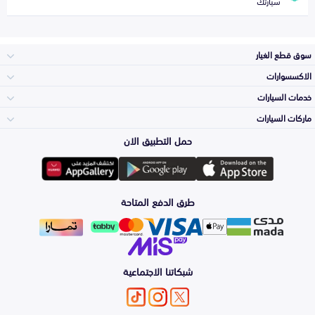
سيارتك
سوق قطع الغيار
الاكسسوارات
الصدامات و الشبوك
خدمات السيارات
والواجهة
الاكسسوارات
ماركات السيارات
الأكثر مبيعاً
حمل التطبيق الان
المكائن، القيرات
تويوتا
وملحقاتها
لوازم الرحلات
صيانة
طرق الدفع المتاحة
الشمعات
هيونداي
والاصطبات (الاضاءة)
اكسسوارات العناية
التلميع والعناية
الفرامل والأقمشة
شبكاتنا الاجتماعية
كيا
الزيوت و السوائل
اصلاح الطلاء
والصدمات