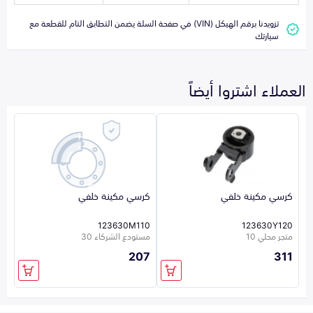
تزويدنا برقم الهيكل (VIN) في صفحة السلة يضمن التطابق التام للقطعة مع
سيارتك
العملاء اشتروا أيضاً
كرسي مكينة خلفي
كرسي مكينة خلفي
123630M110
123630Y120
متجر محلي 10
مستودع الشركاء 30
207
311