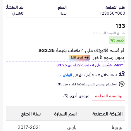
رقم القطعة:
الصنع:
بلد المنشأ:
123050Y060
بديل
تايلندي
133
شامل القيمة المضافة
خصم 5%
قسّمها على 4 دفعات ابتداء من
33.25
تصلك
خلال 2 - 5 أيام عمل
الى
الرياض
استمتع برسوم شحن مخفضة ابتداء من
35
توافقية القطعة
عروض أخرى (5)
الشركة المصنعة
اسم السيارة
سنة الصنع
تويوتا
يارس
2017-2021