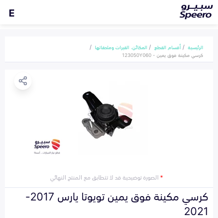
E
الرئيسية
أقسام القطع
المكائن، القيرات وملحقاتها
كرسي مكينة فوق يمين - 123050Y060
*
الصورة توضيحية قد لا تتطابق مع المنتج النهائي
كرسي مكينة فوق يمين تويوتا يارس 2017-
2021