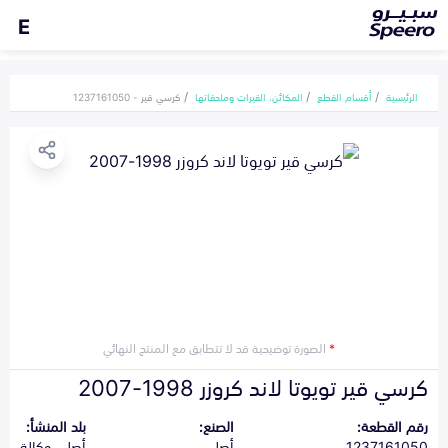
E
الرئيسية
أقسام القطع
المكائن، القيرات وملحقاتها
كرسي قير - 1237161050
*
الصورة توضيحية قد لا تتطابق مع المنتج النهائي
كرسي قير تويوتا لاند كروزر 1998-2007
رقم القطعة:
الصنع:
بلد المنشأ:
1237161050
أصلي
أصلي وكالة