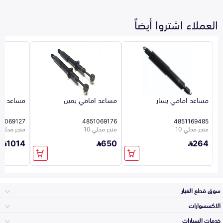
العملاء اشتروا أيضاً
مساعد امامي يسار
مساعد امامي يمين
مساعد ام
51069127
4851069176
4851169485
متجر محلي 10
متجر محلي 10
متجر محلي 10
1014
650
264
سوق قطع الغيار
الاكسسوارات
الصدامات و الشبوك
خدمات السيارات
والواجهة