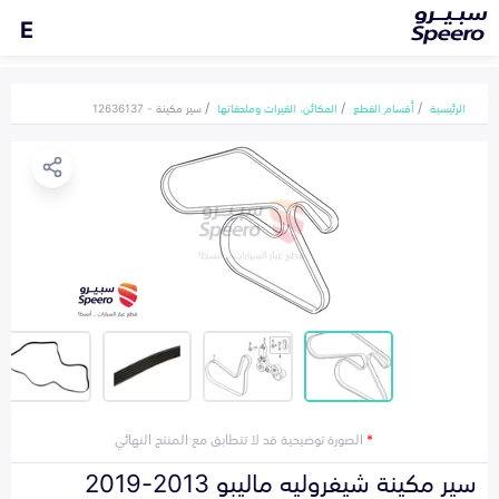
E
الرئيسية
أقسام القطع
المكائن، القيرات وملحقاتها
سير مكينة - 12636137
*
الصورة توضيحية قد لا تتطابق مع المنتج النهائي
سير مكينة شيفروليه ماليبو 2013-2019