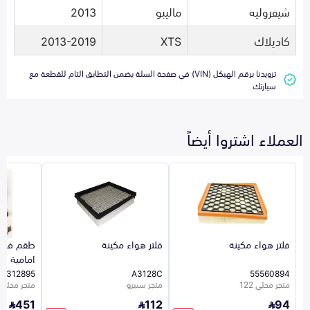
شيفروليه
ماليبو
2013
كاديلاك
XTS
2013-2019
تزويدنا برقم الهيكل (VIN) في صفحة السلة يضمن التطابق التام للقطعة مع
سيارتك
العملاء اشتروا أيضاً
فلتر هواء مكينة
فلتر هواء مكينة
طقم فحم
امامية
13312895
A3128C
55560894
متجر محلي 122
متجر سبيرو
متجر محلي 122
451
112
94