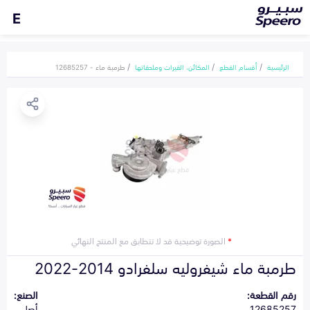
E
الرئيسية
أقسام القطع
المكائن، القيرات وملحقاتها
طرمبة ماء - 12685257
*
الصورة توضيحية قد لا تتطابق مع المنتج النهائي
طرمبة ماء شيفروليه سلفرادو 2014-2022
رقم القطعة:
الصنع:
12685257
أصلي