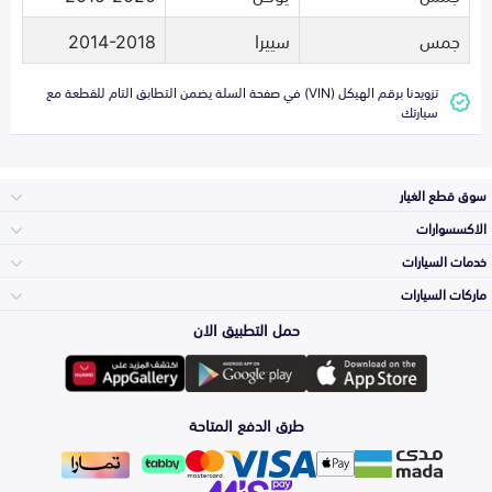
جمس
سييرا
2014-2018
تزويدنا برقم الهيكل (VIN) في صفحة السلة يضمن التطابق التام للقطعة مع
سيارتك
سوق قطع الغيار
الاكسسوارات
الصدامات و الشبوك
خدمات السيارات
والواجهة
الاكسسوارات
ماركات السيارات
الأكثر مبيعاً
حمل التطبيق الان
المكائن، القيرات
تويوتا
وملحقاتها
لوازم الرحلات
صيانة
طرق الدفع المتاحة
الشمعات
هيونداي
والاصطبات (الاضاءة)
اكسسوارات العناية