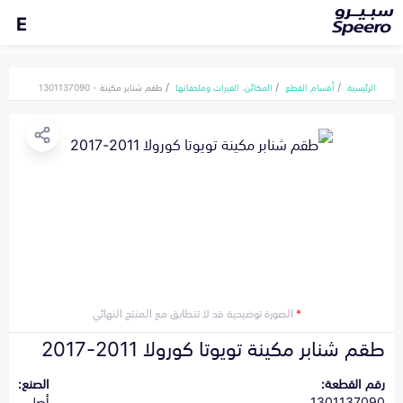
E
الرئيسية
أقسام القطع
المكائن، القيرات وملحقاتها
طقم شنابر مكينة - 1301137090
*
الصورة توضيحية قد لا تتطابق مع المنتج النهائي
طقم شنابر مكينة تويوتا كورولا 2011-2017
رقم القطعة:
الصنع:
1301137090
أصلي