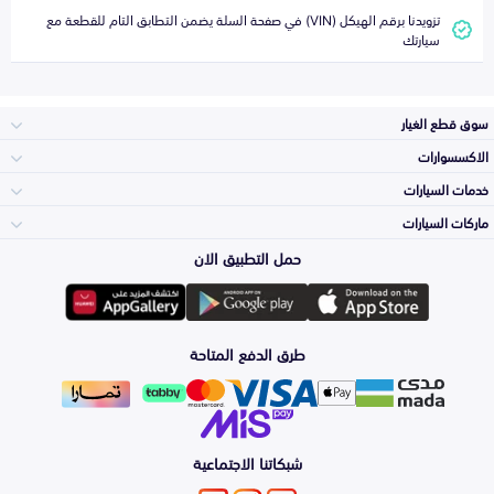
تزويدنا برقم الهيكل (VIN) في صفحة السلة يضمن التطابق التام للقطعة مع
سيارتك
سوق قطع الغيار
الاكسسوارات
الصدامات و الشبوك
خدمات السيارات
والواجهة
الاكسسوارات
ماركات السيارات
الأكثر مبيعاً
حمل التطبيق الان
المكائن، القيرات
تويوتا
وملحقاتها
لوازم الرحلات
صيانة
طرق الدفع المتاحة
الشمعات
هيونداي
والاصطبات (الاضاءة)
اكسسوارات العناية
التلميع والعناية
الفرامل والأقمشة
شبكاتنا الاجتماعية
كيا
الزيوت و السوائل