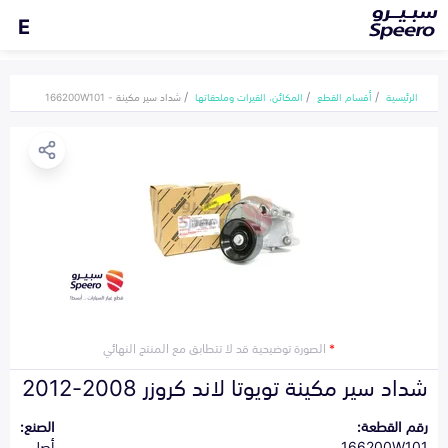
E
الرئيسية
أقسام القطع
المكائن، القيرات وملحقاتها
شداد سير مكينة - 166200W101
*
الصورة توضيحية قد لا تتطابق مع المنتج النهائي
شداد سير مكينة تويوتا لاند كروزر 2008-2012
رقم القطعة:
الصنع:
166200W101
أصلي