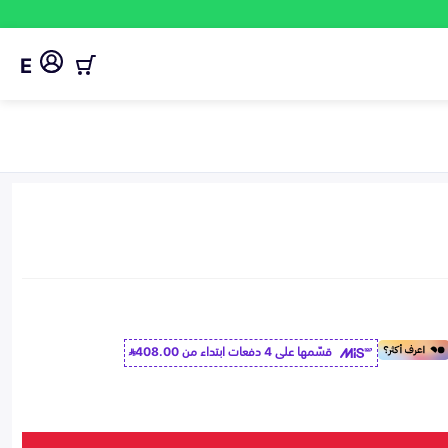
E
قسّمها على 4 دفعات ابتداء من
408.00