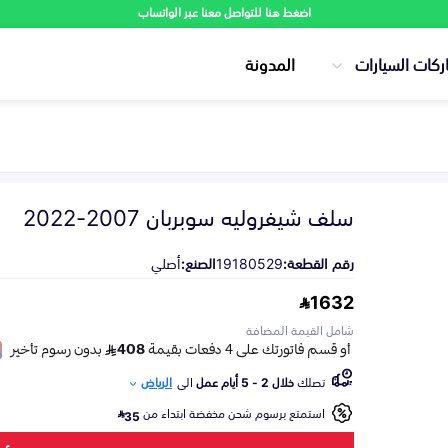
اضغط هنا للتواصل معنا عبر الواتساب
ركات السيارات
المدونة
سلف شيفروليه سوبربان 2007-2022
رقم القطعة:
19180529
الصنع:
أصلي
1632
شامل القيمة المضافة
تصلك
خلال 2 - 5 أيام عمل
الى
الرياض
استمتع برسوم شحن مخفضة ابتداء من
35