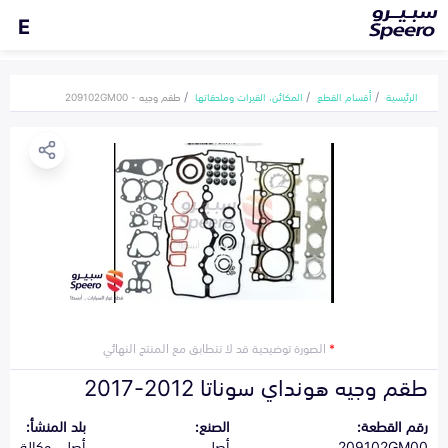
E
الرئيسية
أقسام القطع
المكائن، القيرات وملحقاتها
طقم وجيه - 209102GM00
*
الصورة توضيحية قد لا تتطابق مع المنتج النهائي
طقم وجيه هونداي سوناتا 2012-2017
رقم القطعة:
الصنع:
بلد المنشأ:
209102GM00
أصلي
أصلي وكالة