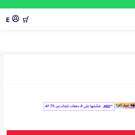
E
قسّمها على 4 دفعات ابتداء من
7.75