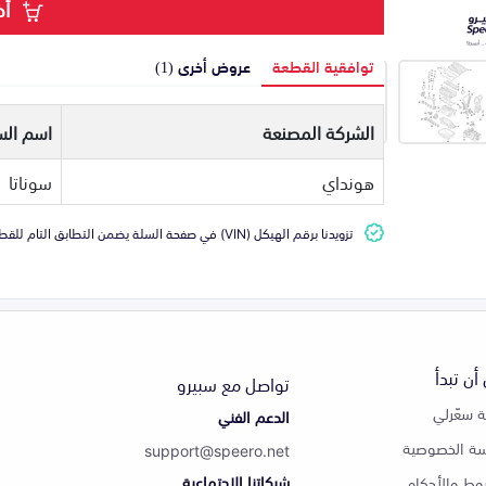
أض
توافقية القطعة
عروض أخرى (1)
الشركة المصنعة
اسم الس
هونداي
سوناتا
تزويدنا برقم الهيكل (VIN) في صفحة السلة يضمن التطابق التام للقطعة مع سيارتك
أن تبدأ
تواصل مع سبيرو
 سعّرلي
الدعم الفني
ة الخصوصية
support@speero.net
شبكاتنا الاجتماعية
وط والأحكام