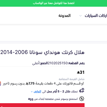
اضغط هنا للتواصل معنا عبر الواتساب
ركات السيارات
المدونة
هلال كرنك هونداي سوناتا 2006-2014
رقم القطعة:
2102025150
الصنع:
أصلي
31
شامل القيمة المضافة
تصلك
خلال 2 - 5 أيام عمل
الى
الرياض
استمتع برسوم شحن مخفضة ابتداء من
35