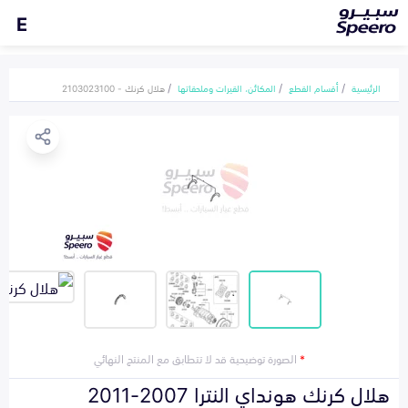
E
الرئيسية
أقسام القطع
المكائن، القيرات وملحقاتها
هلال كرنك - 2103023100
*
الصورة توضيحية قد لا تتطابق مع المنتج النهائي
هلال كرنك هونداي النترا 2007-2011