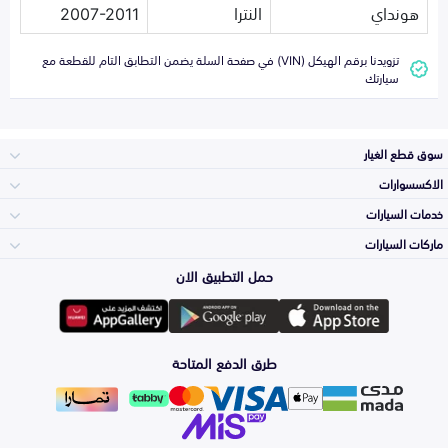
هونداي
النترا
2007-2011
تزويدنا برقم الهيكل (VIN) في صفحة السلة يضمن التطابق التام للقطعة مع
سيارتك
سوق قطع الغيار
الاكسسوارات
الصدامات و الشبوك
خدمات السيارات
والواجهة
الاكسسوارات
ماركات السيارات
الأكثر مبيعاً
حمل التطبيق الان
المكائن، القيرات
Toyota
وملحقاتها
لوازم الرحلات
صيانة
طرق الدفع المتاحة
الشمعات
Hyundai
والاصطبات (الاضاءة)
اكسسوارات العناية
التلميع والعناية