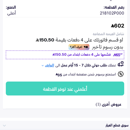
رقم القطعة:
الصنع:
218102P000
أصلي
602
شامل القيمة المضافة
قسّمها على 4 دفعات ابتداء من
150.50
تصلك
طلب دولي خلال 7 - 15 أيام عمل
الى
الرياض
استمتع برسوم شحن مخفضة ابتداء من
35
أعلمني عند توفر القطعة
عروض أخرى (1)
سوق قطع الغيار