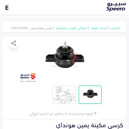
E
الرئيسية
أقسام القطع
المكائن، القيرات وملحقاتها
كرسي مكينة يمين - 218102P000
*
الصورة توضيحية قد لا تتطابق مع المنتج النهائي
كرسي مكينة يمين هونداي