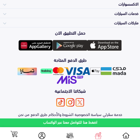
الاكسسوارات
الصدامات و الشبوك
خدمات السيارات
والواجهة
الاكسسوارات
ماركات السيارات
الأكثر مبيعاً
حمل التطبيق الان
المكائن، القيرات
تويوتا
وملحقاتها
لوازم الرحلات
صيانة
طرق الدفع المتاحة
الشمعات
هيونداي
والاصطبات (الاضاءة)
اكسسوارات العناية
التلميع والعناية
الفرامل والأقمشة
شبكاتنا الاجتماعية
كيا
الزيوت و السوائل
حماية مقدمة السيارة
الأبواب، الرفرف
خدمة سعّرلي
سياسة الخصوصية
الشروط والأحكام
طرق الدفع
من نحن
نيسان
والكبوت
اضغط هنا للتواصل معنا عبر الواتساب
اصلاح الطلاء
والصدمات
الشكمان