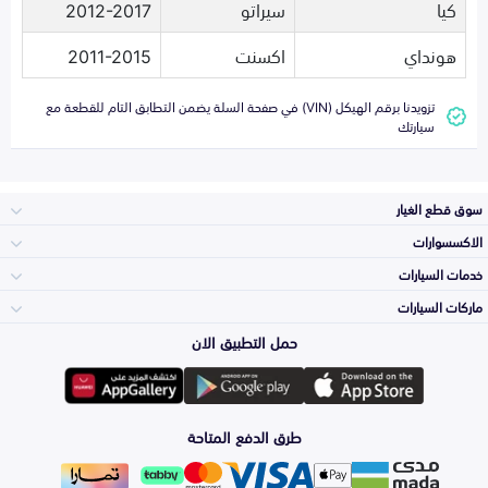
كيا
سيراتو
2012-2017
هونداي
اكسنت
2011-2015
تزويدنا برقم الهيكل (VIN) في صفحة السلة يضمن التطابق التام للقطعة مع
سيارتك
سوق قطع الغيار
الاكسسوارات
الصدامات و الشبوك
خدمات السيارات
والواجهة
الاكسسوارات
ماركات السيارات
الأكثر مبيعاً
حمل التطبيق الان
المكائن، القيرات
تويوتا
وملحقاتها
لوازم الرحلات
صيانة
طرق الدفع المتاحة
الشمعات
هيونداي
والاصطبات (الاضاءة)
اكسسوارات العناية