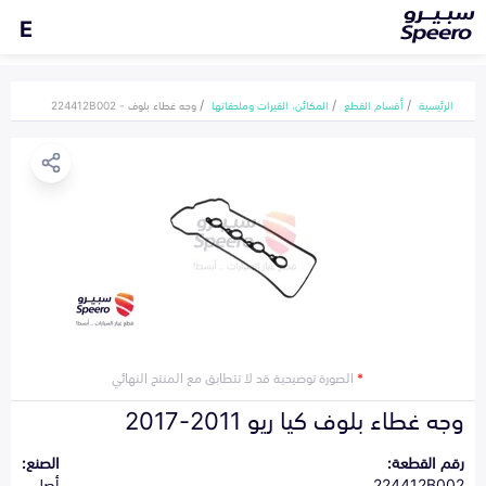
E
الرئيسية
أقسام القطع
المكائن، القيرات وملحقاتها
وجه غطاء بلوف - 224412B002
*
الصورة توضيحية قد لا تتطابق مع المنتج النهائي
وجه غطاء بلوف كيا ريو 2011-2017
رقم القطعة:
الصنع:
224412B002
أصلي