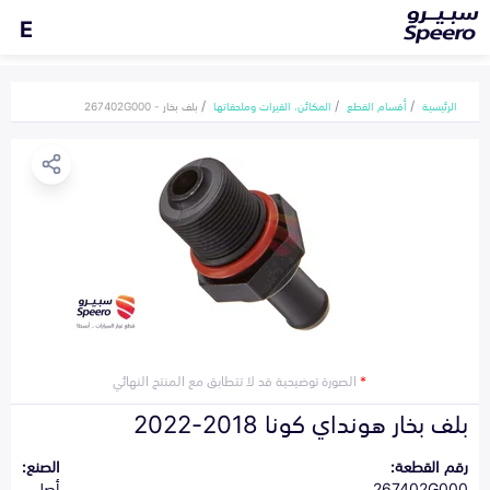
E
الرئيسية
أقسام القطع
المكائن، القيرات وملحقاتها
بلف بخار - 267402G000
*
الصورة توضيحية قد لا تتطابق مع المنتج النهائي
بلف بخار هونداي كونا 2018-2022
رقم القطعة:
الصنع:
267402G000
أصلي