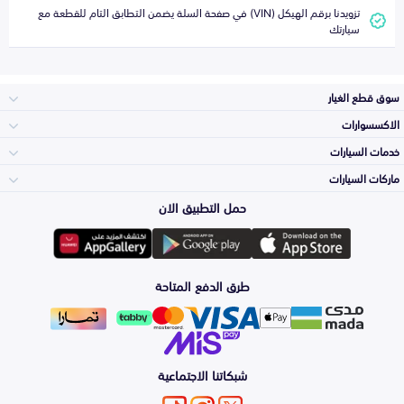
تزويدنا برقم الهيكل (VIN) في صفحة السلة يضمن التطابق التام للقطعة مع
سيارتك
سوق قطع الغيار
الاكسسوارات
الصدامات و الشبوك
خدمات السيارات
والواجهة
الاكسسوارات
ماركات السيارات
Top Selling
حمل التطبيق الان
المكائن، القيرات
تويوتا
وملحقاتها
لوازم الرحلات
Periodic Services
طرق الدفع المتاحة
الشمعات
هيونداي
والاصطبات (الاضاءة)
اكسسوارات العناية
Detailing
Services
الفرامل والأقمشة
شبكاتنا الاجتماعية
كيا
الزيوت و السوائل