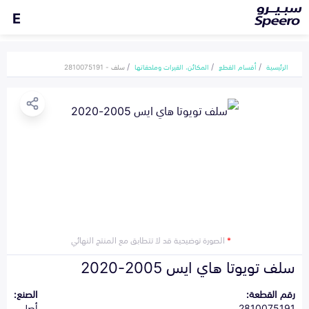
E
الرئيسية
أقسام القطع
المكائن، القيرات وملحقاتها
سلف - 2810075191
*
الصورة توضيحية قد لا تتطابق مع المنتج النهائي
سلف تويوتا هاي ايس 2005-2020
رقم القطعة:
الصنع:
2810075191
أصلي