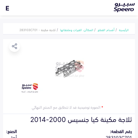
E
الرئيسية
أقسام القطع
المكائن، القيرات وملحقاتها
ثلاجة مكينة - 283103C701
*
الصورة توضيحية قد لا تتطابق مع المنتج النهائي
ثلاجة مكينة كيا جنسيس 2000-2014
رقم القطعة:
الصنع:
283103C701
أصلي