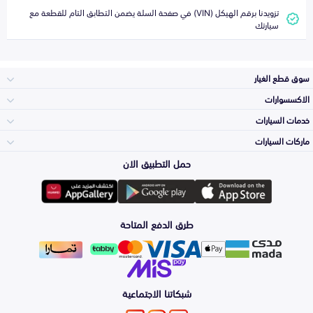
تزويدنا برقم الهيكل (VIN) في صفحة السلة يضمن التطابق التام للقطعة مع
سيارتك
سوق قطع الغيار
الاكسسوارات
الصدامات و الشبوك
خدمات السيارات
والواجهة
الاكسسوارات
ماركات السيارات
الأكثر مبيعاً
حمل التطبيق الان
المكائن، القيرات
تويوتا
وملحقاتها
لوازم الرحلات
صيانة
طرق الدفع المتاحة
الشمعات
هيونداي
والاصطبات (الاضاءة)
اكسسوارات العناية
التلميع والعناية
الفرامل والأقمشة
شبكاتنا الاجتماعية
كيا
الزيوت و السوائل