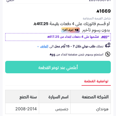
1669
شامل القيمة المضافة
قسّمها على 4 دفعات ابتداء من
417.25
تصلك
طلب دولي خلال 7 - 15 أيام عمل
الى
الرياض
استمتع برسوم شحن مخفضة ابتداء من
35
أعلمني عند توفر القطعة
توافقية القطعة
الشركة المصنعة
اسم السيارة
سنة الصنع
هونداي
جنسيس
2008-2014