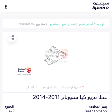
E
الرئيسية
أقسام القطع
المكائن، القيرات وملحقاتها
غطا قزوز - 285252G500
*
الصورة توضيحية قد لا تتطابق مع المنتج النهائي
غطا قزوز كيا سبورتاج 2011-2014
رقم القطعة:
الصنع:
285252G500
أصلي