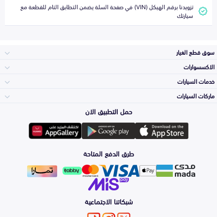
تزويدنا برقم الهيكل (VIN) في صفحة السلة يضمن التطابق التام للقطعة مع
سيارتك
سوق قطع الغيار
الاكسسوارات
الصدامات و الشبوك
خدمات السيارات
والواجهة
الاكسسوارات
ماركات السيارات
الأكثر مبيعاً
حمل التطبيق الان
المكائن، القيرات
تويوتا
وملحقاتها
لوازم الرحلات
صيانة
طرق الدفع المتاحة
الشمعات
هيونداي
والاصطبات (الاضاءة)
اكسسوارات العناية
التلميع والعناية
الفرامل والأقمشة
شبكاتنا الاجتماعية
كيا
الزيوت و السوائل