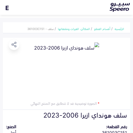
E
الرئيسية
أقسام القطع
المكائن، القيرات وملحقاتها
سلف - 361003C151
*
الصورة توضيحية قد لا تتطابق مع المنتج النهائي
سلف هونداي ازيرا 2006-2023
رقم القطعة:
الصنع:
361003C151
أصلي