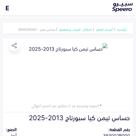
E
الرئيسية
أقسام القطع
المكائن، القيرات وملحقاتها
حساس تيمن - 393002B000
*
الصورة توضيحية قد لا تتطابق مع المنتج النهائي
حساس تيمن كيا سبورتاج 2013-2025
رقم القطعة:
الصنع:
393002B000
أصلي