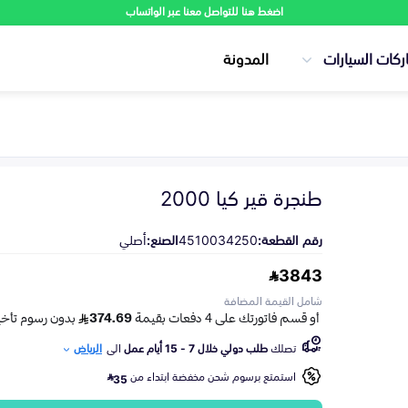
اضغط هنا للتواصل معنا عبر الواتساب
ركات السيارات
المدونة
طنجرة قير كيا 2000
رقم القطعة:
4510034250
الصنع:
أصلي
3843
شامل القيمة المضافة
تصلك
طلب دولي خلال 7 - 15 أيام عمل
الى
الرياض
استمتع برسوم شحن مخفضة ابتداء من
35