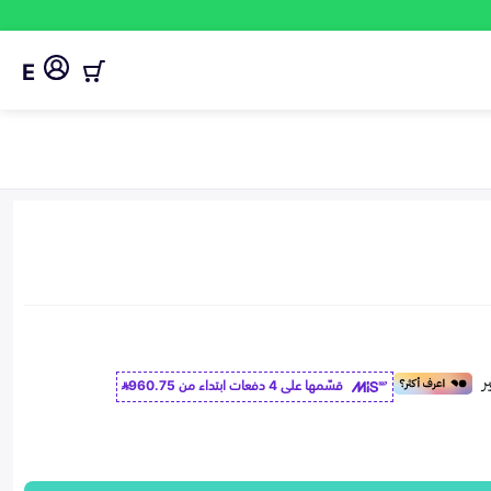
E
قسّمها على 4 دفعات ابتداء من
960.75