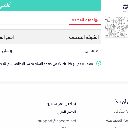
أعلمني
توافقية القطعة
الشركة المصنعة
اسم الس
هونداي
توسان
تزويدنا برقم الهيكل (VIN) في صفحة السلة يضمن التطابق التام للقطعة مع سيارتك
أن تبدأ
تواصل مع سبيرو
 سعّرلي
الدعم الفني
ة الخصوصية
support@speero.net