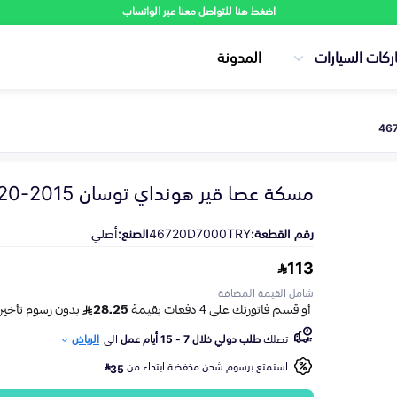
اضغط هنا للتواصل معنا عبر الواتساب
ركات السيارات
المدونة
مسكة عصا قير هونداي توسان 2015-2020
رقم القطعة:
46720D7000TRY
الصنع:
أصلي
113
شامل القيمة المضافة
تصلك
طلب دولي خلال 7 - 15 أيام عمل
الى
الرياض
استمتع برسوم شحن مخفضة ابتداء من
35