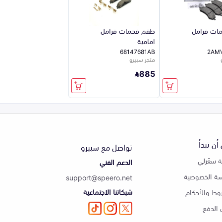
ات فرامل
طقم فحمات فرامل
امامية
68147681AB
2AM
متجر سبيرو
885
أن تبدأ
تواصل مع سبيرو
 سعّرلي
الدعم الفني
ة الخصوصية
support@speero.net
شبكاتنا الاجتماعية
وط والأحكام
الدفع