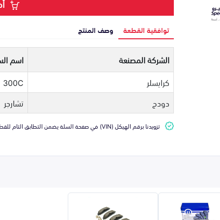
أض
توافقية القطعة
وصف المنتج
الشركة المصنعة
اسم الس
كرايسلر
300C
دودج
تشارجر
تزويدنا برقم الهيكل (VIN) في صفحة السلة يضمن التطابق التام للقطعة مع سيارتك