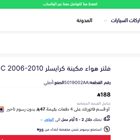
اضغط هنا للتواصل معنا عبر الواتساب
ركات السيارات
المدونة
فلتر هواء مكينة كرايسلر 300C 2006-2010
رقم القطعة:
5019002AA
الصنع:
أصلي
188
شامل القيمة المضافة
تصلك
خلال 2 - 5 أيام عمل
الى
الرياض
استمتع برسوم شحن مخفضة ابتداء من
35