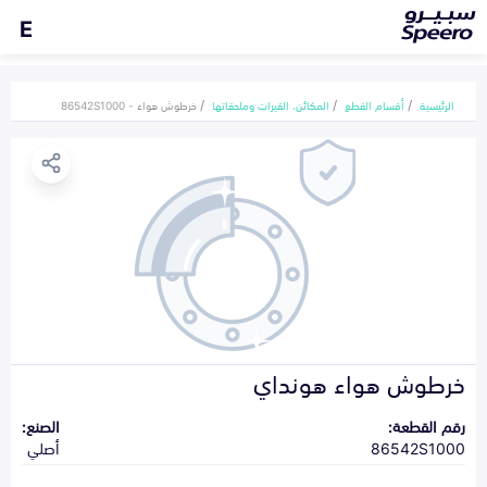
E
الرئيسية
أقسام القطع
المكائن، القيرات وملحقاتها
خرطوش هواء - 86542S1000
خرطوش هواء هونداي
رقم القطعة:
الصنع:
86542S1000
أصلي