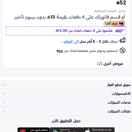
52
شامل القيمة المضافة
قسّمها على 4 دفعات ابتداء من
13.00
تصلك
خلال 2 - 5 أيام عمل
الى
الرياض
استمتع برسوم شحن مخفضة ابتداء من
35
عروض أخرى (2)
سوق قطع الغيار
الاكسسوارات
الصدامات و الشبوك
خدمات السيارات
والواجهة
الاكسسوارات
ماركات السيارات
الأكثر مبيعاً
حمل التطبيق الان
المكائن، القيرات
تويوتا
وملحقاتها