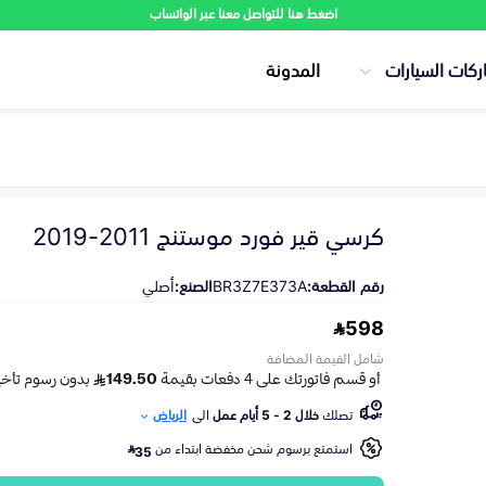
اضغط هنا للتواصل معنا عبر الواتساب
ركات السيارات
المدونة
كرسي قير فورد موستنج 2011-2019
رقم القطعة:
BR3Z7E373A
الصنع:
أصلي
598
شامل القيمة المضافة
تصلك
خلال 2 - 5 أيام عمل
الى
الرياض
استمتع برسوم شحن مخفضة ابتداء من
35