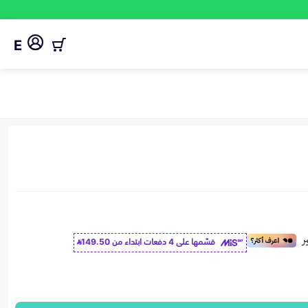
E
قسّمها على 4 دفعات ابتداء من
149.50