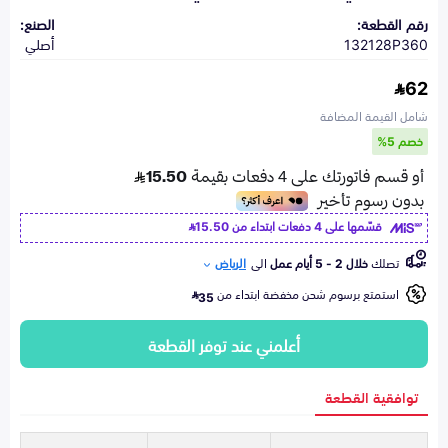
رقم القطعة:
الصنع:
132128P360
أصلي
62
شامل القيمة المضافة
خصم 5%
قسّمها على 4 دفعات ابتداء من
15.50
تصلك
خلال 2 - 5 أيام عمل
الى
الرياض
استمتع برسوم شحن مخفضة ابتداء من
35
أعلمني عند توفر القطعة
توافقية القطعة