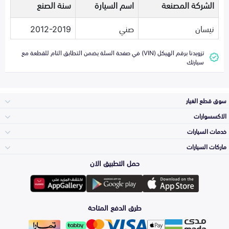
الشركة المصنعة
اسم السيارة
سنة الصنع
نيسان
صني
2012-2019
تزويدنا برقم الهيكل (VIN) في صفحة السلة يضمن التطابق التام للقطعة مع
سيارتك
سوق قطع الغيار
الاكسسوارات
الصدامات و الشبوك
خدمات السيارات
والواجهة
الاكسسوارات
ماركات السيارات
الأكثر مبيعاً
حمل التطبيق الان
المكائن، القيرات
Toyota
وملحقاتها
لوازم الرحلات
صيانة
طرق الدفع المتاحة
الشمعات
Hyundai
والاصطبات (الاضاءة)
اكسسوارات العناية