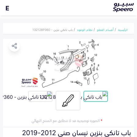
E
الرئيسية
أقسام القطع
نظام الوقود
باب تانكي بنزين - 132128P360
*
الصورة توضيحية قد لا تتطابق مع المنتج النهائي
باب تانكي بنزين نيسان صني 2012-2019