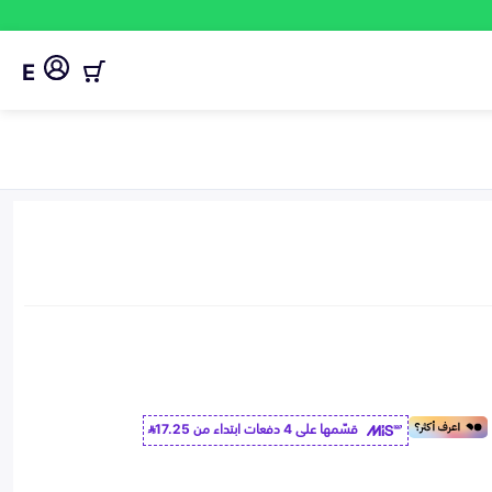
E
قسّمها على 4 دفعات ابتداء من
17.25