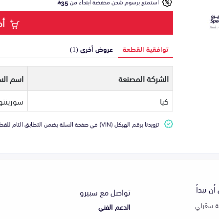
استمتع برسوم شحن مخفضة ابتداء من
35
أض
توافقية القطعة
عروض أخرى (1)
الشركة المصنعة
اسم الس
كيا
سورينتو
تزويدنا برقم الهيكل (VIN) في صفحة السلة يضمن التطابق التام للقطعة مع سيارتك
أن تبدأ
تواصل مع سبيرو
 سعّرلي
الدعم الفني