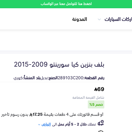
اضغط هنا للتواصل معنا عبر الواتساب
ركات السيارات
المدونة
بلف بنزين كيا سورينتو 2009-2015
رقم القطعة:
289103C200
الصنع:
بديل
بلد المنشأ:
كوري
69
شامل القيمة المضافة
خصم 5%
تصلك
خلال 2 - 5 أيام عمل
الى
الرياض