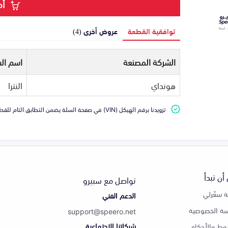
أض
توافقية القطعة
عروض أخرى (4)
الشركة المصنعة
اسم الس
هونداي
النترا
تزويدنا برقم الهيكل (VIN) في صفحة السلة يضمن التطابق التام للقطعة مع سيارتك
أن تبدأ
تواصل مع سبيرو
 سعّرلي
الدعم الفني
ة الخصوصية
support@speero.net
شبكاتنا الاجتماعية
وط والأحكام