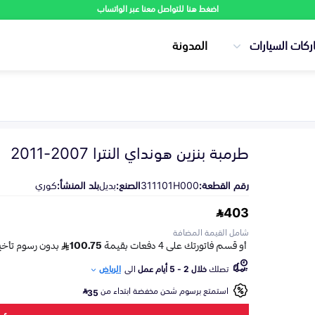
اضغط هنا للتواصل معنا عبر الواتساب
ركات السيارات
المدونة
طرمبة بنزين هونداي النترا 2007-2011
رقم القطعة:
311101H000
الصنع:
بديل
بلد المنشأ:
كوري
403
شامل القيمة المضافة
تصلك
خلال 2 - 5 أيام عمل
الى
الرياض
استمتع برسوم شحن مخفضة ابتداء من
35