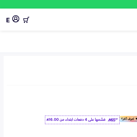
E
قسّمها على 4 دفعات ابتداء من
16.00