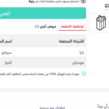
استمتع برسوم شحن مخفضة ابتداء من
35
أعلمني
توافقية القطعة
عروض أخرى (5)
الشركة المصنعة
اسم الس
كيا
سيراتو
هونداي
النترا
تزويدنا برقم الهيكل (VIN) في صفحة السلة يضمن التطابق التام للقطعة مع سيارتك
أن تبدأ
تواصل مع سبيرو