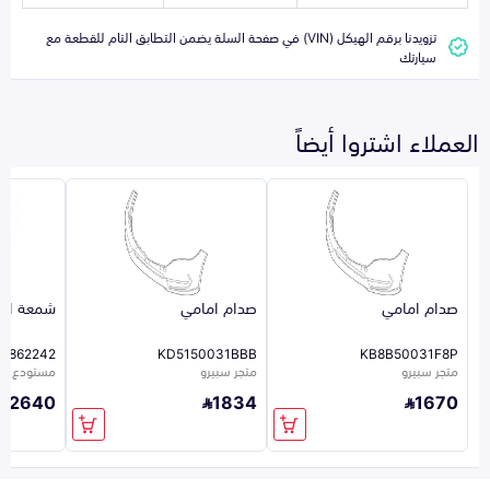
تزويدنا برقم الهيكل (VIN) في صفحة السلة يضمن التطابق التام للقطعة مع
سيارتك
العملاء اشتروا أيضاً
صدام امامي
صدام امامي
شمعة اما
1862242
KD5150031BBB
KB8B50031F8P
متجر سبيرو
متجر سبيرو
مستودع الشر
2640
1834
1670