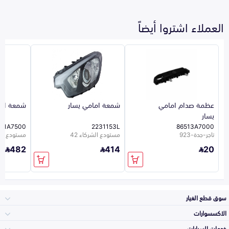
العملاء اشتروا أيضاً
عظمة صدام امامي
شمعة امامي يسار
شمعة اما
يسار
101A7500
2231153L
86513A7000
تاجر-جدة-923
مستودع الشركاء 42
مستودع ال
482
414
20
سوق قطع الغيار
الاكسسوارات
الصدامات و الشبوك
خدمات السيارات