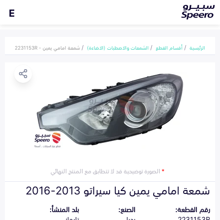
E
الرئيسية
أقسام القطع
الشمعات والاصطبات (الاضاءة)
شمعة امامي يمين - 2231153R
*
الصورة توضيحية قد لا تتطابق مع المنتج النهائي
شمعة امامي يمين كيا سيراتو 2013-2016
رقم القطعة:
الصنع:
بلد المنشأ:
2231153R
بديل
تايواني