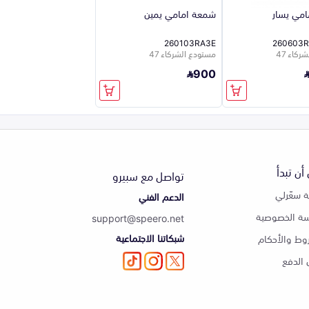
مي يسار
شمعة امامي يمين
260103RA3E
260603
كاء 47
مستودع الشركاء 47
900
أن تبدأ
تواصل مع سبيرو
 سعّرلي
الدعم الفني
ة الخصوصية
support@speero.net
شبكاتنا الاجتماعية
وط والأحكام
الدفع