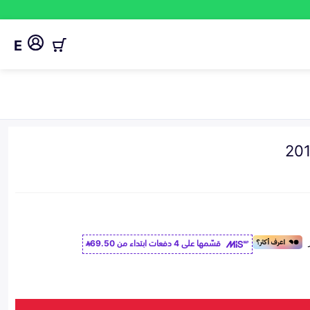
E
قسّمها على 4 دفعات ابتداء من
69.50