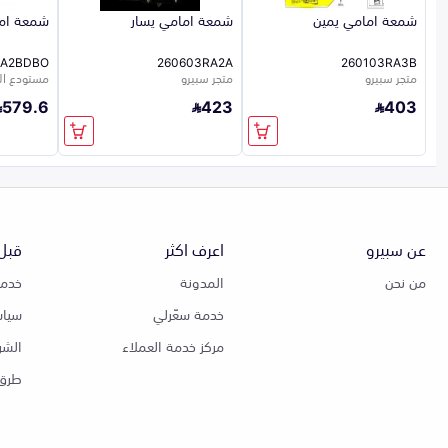
شمعة امامي يمين
شمعة امامي يسار
شمعة اما
RA2BDBO
260603RA2A
260103RA3B
متجر سبيرو
متجر سبيرو
مستودع الشر
579.6
423
403
عن سبيرو
اعرف اكثر
قبل 
من نحن
المدونة
خدمة
خدمة سعّرلي
سياس
مركز خدمة العملاء
الشر
طرق 