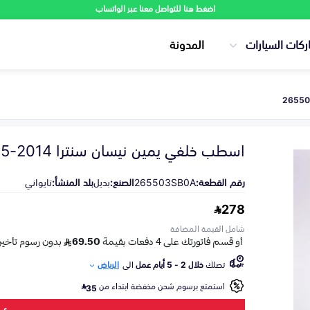
اضغط هنا للتواصل معنا عبر الواتساب
ركات السيارات
المدونة
اسطب خلفي يمين نيسان سنترا 2014-2015
رقم القطعة:
265503SB0A
الصنع:
بديل
بلد المنشأ:
تايواني
278
شامل القيمة المضافة
تصلك
خلال 2 - 5 أيام عمل
الى
الرياض
استمتع برسوم شحن مخفضة ابتداء من
35