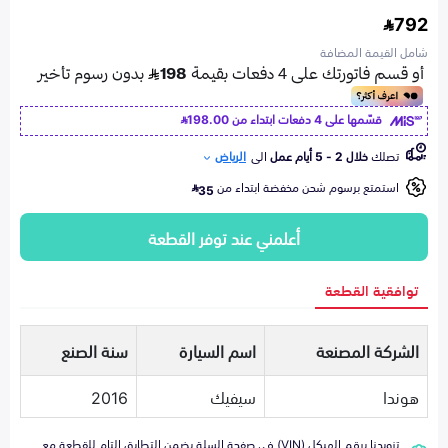
792
شامل القيمة المضافة
قسّمها على 4 دفعات ابتداء من
198.00
تصلك
خلال 2 - 5 أيام عمل
الى
الرياض
استمتع برسوم شحن مخفضة ابتداء من
35
أعلمني عند توفر القطعة
توافقية القطعة
الشركة المصنعة
اسم السيارة
سنة الصنع
هوندا
سيفيك
2016
تزويدنا برقم الهيكل (VIN) في صفحة السلة يضمن التطابق التام للقطعة مع