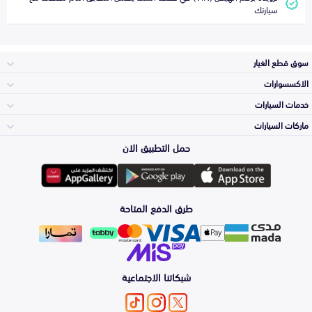
سيارتك
سوق قطع الغيار
الاكسسوارات
الصدامات و الشبوك
خدمات السيارات
والواجهة
الاكسسوارات
ماركات السيارات
الأكثر مبيعاً
حمل التطبيق الان
المكائن، القيرات
تويوتا
وملحقاتها
لوازم الرحلات
صيانة
طرق الدفع المتاحة
الشمعات
هيونداي
والاصطبات (الاضاءة)
اكسسوارات العناية
التلميع والعناية
الفرامل والأقمشة
شبكاتنا الاجتماعية
كيا
الزيوت و السوائل
اصلاح الطلاء