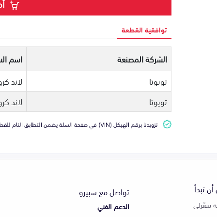
أض
توافقية القطعة
الشركة المصنعة
اسم الس
تويوتا
لاند كرو
تويوتا
لاند كرو
تزويدنا برقم الهيكل (VIN) في صفحة السلة يضمن التطابق التام للقطعة مع سيارتك
أن تبدأ
تواصل مع سبيرو
 سعّرلي
الدعم الفني