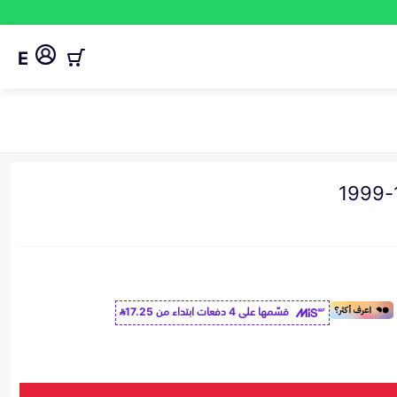
E
قسّمها على 4 دفعات ابتداء من
17.25