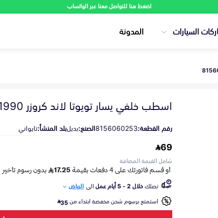
اضغط هنا للتواصل معنا عبر الواتساب
ركات السيارات
المدونة
اسطب خلفي يسار تويوتا لاند كروزر 1990-1999
رقم القطعة:
8156060253
الصنع:
بديل
بلد المنشأ:
تايواني
69
شامل القيمة المضافة
تصلك
خلال 2 - 5 أيام عمل
الى
الرياض
استمتع برسوم شحن مخفضة ابتداء من
35